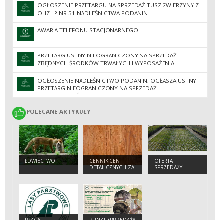
OGŁOSZENIE PRZETARGU NA SPRZEDAŻ TUSZ ZWIERZYNY Z
OHZ LP NR 51 NADLEŚNICTWA PODANIN
AWARIA TELEFONU STACJONARNEGO
PRZETARG USTNY NIEOGRANICZONY NA SPRZEDAŻ
ZBĘDNYCH ŚRODKÓW TRWAŁYCH I WYPOSAŻENIA
OGŁOSZENIE NADLEŚNICTWO PODANIN, OGŁASZA USTNY
PRZETARG NIEOGRANICZONY NA SPRZEDAŻ
NIERUCHOMOŚCI
POLECANE ARTYKUŁY
POLECANE ARTYKUŁY
ŁOWIECTWO
CENNIK CEN
OFERTA
DETALICZNYCH ZA
SPRZEDAŻY
DREWNO I
SADZONEK
DRZEWKA
OZDOBNE
PRACA
PUNKT SPRZEDAŻY