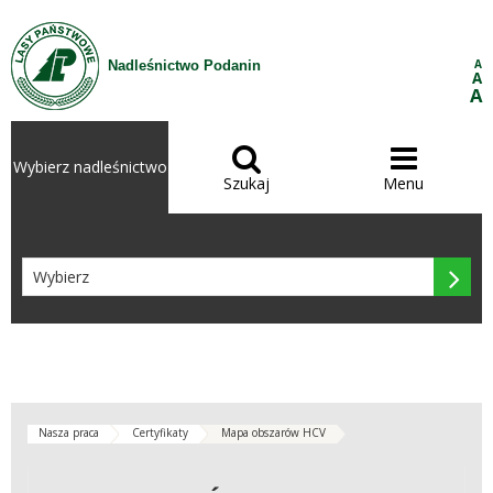
Przejdź do treści
A
Nadleśnictwo Podanin
A
A


Wybierz nadleśnictwo
Szukaj
Menu

Nasza praca
Certyfikaty
Mapa obszarów HCV