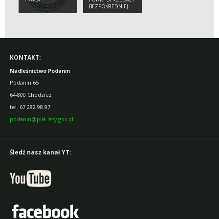
BEZPOŚREDNIEJ
DZICZYZNY
KONTAKT:
Nadleśnictwo Podanin
Podanin 65
64-800 Chodzież
tel. 67 282 98 97
podanin@pila.lasy.gov.pl
Śledź nasz kanał YT: